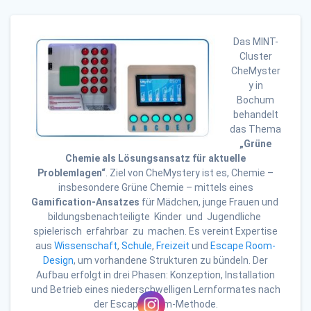
Das MINT-
Cluster
CheMyster
y in
Bochum
behandelt
das Thema
„Grüne
Chemie als Lösungsansatz für aktuelle
Problemlagen“
. Ziel von CheMystery ist es, Chemie –
insbesondere Grüne Chemie – mittels eines
Gamification-Ansatzes
für Mädchen, junge Frauen und
bildungsbenachteiligte Kinder und Jugendliche
spielerisch erfahrbar zu machen. Es vereint Expertise
aus
Wissenschaft
,
Schule
,
Freizeit
und
Escape Room-
Design
, um vorhandene Strukturen zu bündeln. Der
Aufbau erfolgt in drei Phasen: Konzeption, Installation
und Betrieb eines niederschwelligen Lernformates nach
der Escape Room-Methode.